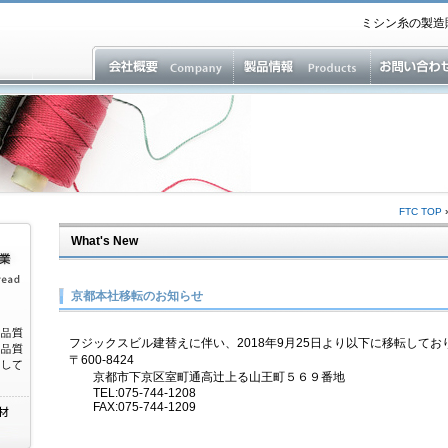
ミシン糸の製造
FTC TOP
What's New
京都本社移転のお知らせ
フジックスビル建替えに伴い、2018年9月25日より以下に移転してお
〒600-8424
京都市下京区室町通高辻上る山王町５６９番地
TEL:075-744-1208
FAX:075-744-1209